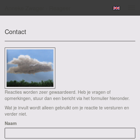
Anneke Zwager - Reageer
Tog
navi
Contact
Reacties worden zeer gewaardeerd. Heb je vragen of
opmerkingen, stuur dan een bericht via het formulier hieronder.
Wat je invult wordt alleen gebruikt om je reactie te versturen en
verder niet.
Naam