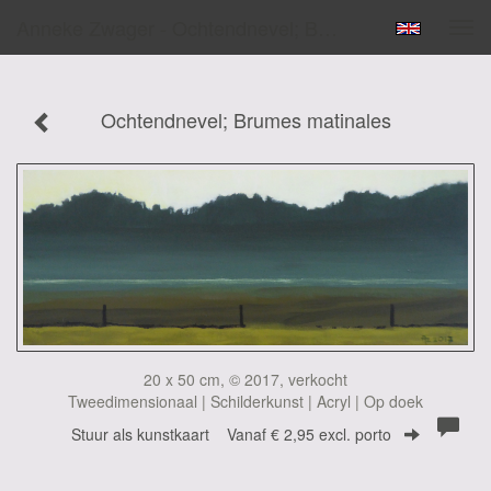
Anneke Zwager - Ochtendnevel; Brumes Matinales
Tog
navi
Ochtendnevel; Brumes matinales
20 x 50 cm, © 2017, verkocht
Tweedimensionaal | Schilderkunst | Acryl | Op doek
Stuur als kunstkaart
Vanaf € 2,95 excl. porto