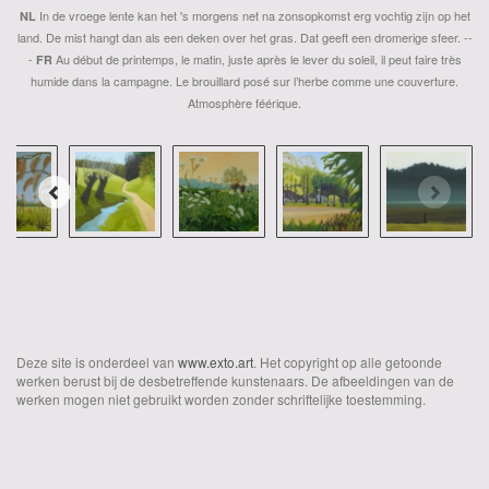
In de vroege lente kan het 's morgens net na zonsopkomst erg vochtig zijn op het
NL
land. De mist hangt dan als een deken over het gras. Dat geeft een dromerige sfeer. --
-
Au début de printemps, le matin, juste après le lever du soleil, il peut faire très
FR
humide dans la campagne. Le brouillard posé sur l’herbe comme une couverture.
Atmosphère féérique.
Deze site is onderdeel van
www.exto.art
. Het copyright op alle getoonde
werken berust bij de desbetreffende kunstenaars. De afbeeldingen van de
werken mogen niet gebruikt worden zonder schriftelijke toestemming.