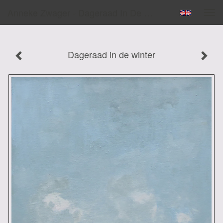
Anneke Zwager - Dageraad In De Winter
Tog
navi
Dageraad in de winter