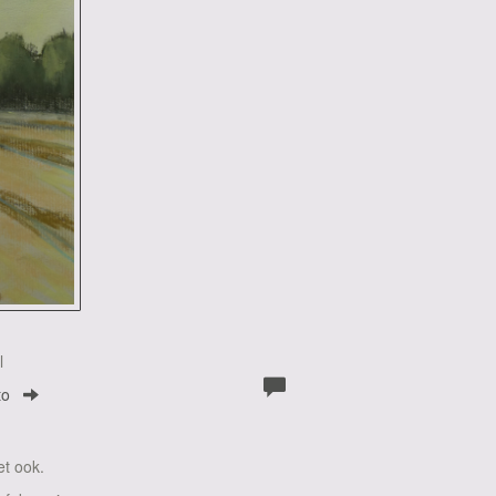
l
to
et ook.