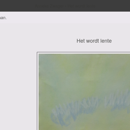
Anneke Zwager
Het wordt lente
aan
.
Het wordt lente