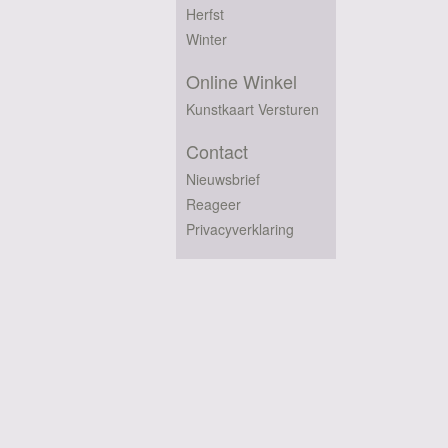
Herfst
Winter
Online Winkel
Kunstkaart Versturen
Contact
Nieuwsbrief
Reageer
Privacyverklaring