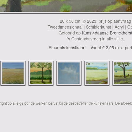
20 x 50 cm, © 2023, prijs op aanvraag
Tweedimensionaal | Schilderkunst | Acryl | O
Getoond op
Kunst4daagse Bronckhors
's Ochtends vroeg in alle stilte.
Stuur als kunstkaart
Vanaf € 2,95 excl. por
yright op alle getoonde werken berust bij de desbetreffende kunstenaars. De afbe